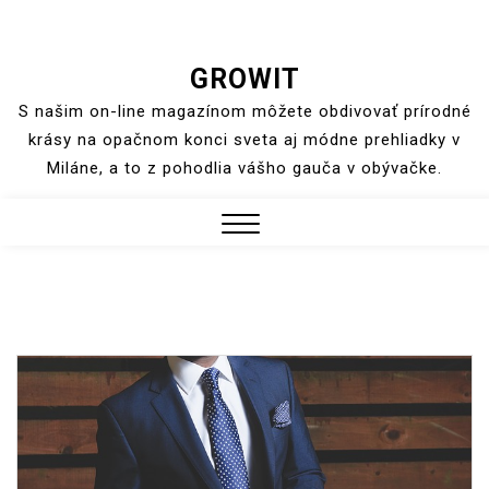
Skip
GROWIT
to
S našim on-line magazínom môžete obdivovať prírodné
content
krásy na opačnom konci sveta aj módne prehliadky v
Miláne, a to z pohodlia vášho gauča v obývačke.
Close
Menu