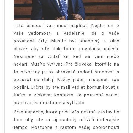
Táto činnosť vás musí napĺňať. Nejde len o
vaše vedomosti a vzdelanie. Ide o vaše
povahové črty. Musíte byť priebojný a silný
človek aby ste tlak tohto povolania uniesli.
Nesmiete sa vzdať ani keď sa vám niečo
nedarí. Musíte vytrvať. Pre človeka, ktorý je na
to stvorený je to obrovská radosť pracovať a
posúvať sa ďalej. Každý jeden neúspech vás
posilní. Určite by ste mali vedieť komunikovať s
ľuďmi a získavať kontakty. Je potrebné vedieť
pracovať samostatne a vytrvalo.
Prvé úspechy, ktoré prídu vás nesmú zastaviť v
tom aby ste si aj naďalej udržali doterajšie
tempo. Postupne s rastom vašej spoločnosti