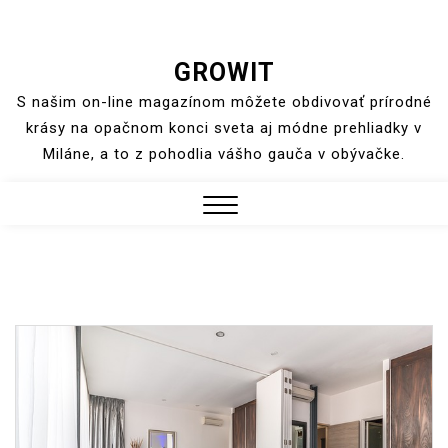
Skip
GROWIT
to
S našim on-line magazínom môžete obdivovať prírodné
content
krásy na opačnom konci sveta aj módne prehliadky v
Miláne, a to z pohodlia vášho gauča v obývačke.
Close
Menu