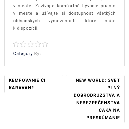
v meste. Zažívajte komfortné bývanie priamo
v meste a užívajte si dostupnosť všetkých
občianskych vymožeností, ktoré máte
k dispozícii.
Category
Byt
Navigace
KEMPOVANIE ČI
NEW WORLD: SVET
KARAVAN?
PLNÝ
Pro
DOBRODRUŽSTVA A
Příspěvek
NEBEZPEČENSTVA
ČAKÁ NA
PRESKÚMANIE