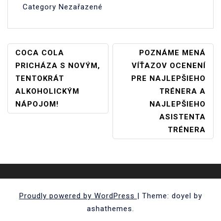
Category Nezařazené
Navigace
COCA COLA
POZNÁME MENÁ
PRICHÁZA S NOVÝM,
VÍŤAZOV OCENENÍ
Pro
TENTOKRÁT
PRE NAJLEPŠIEHO
Příspěvek
ALKOHOLICKÝM
TRÉNERA A
NÁPOJOM!
NAJLEPŠIEHO
ASISTENTA
TRÉNERA
Proudly powered by WordPress
|
Theme: doyel by
ashathemes.