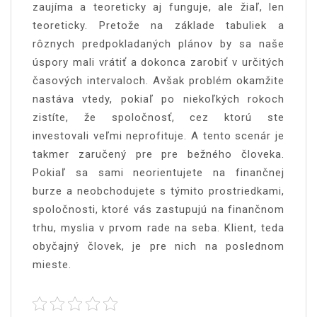
zaujíma a teoreticky aj funguje, ale žiaľ, len
teoreticky. Pretože na základe tabuliek a
rôznych predpokladaných plánov by sa naše
úspory mali vrátiť a dokonca zarobiť v určitých
časových intervaloch. Avšak problém okamžite
nastáva vtedy, pokiaľ po niekoľkých rokoch
zistíte, že spoločnosť, cez ktorú ste
investovali veľmi neprofituje. A tento scenár je
takmer zaručený pre pre bežného človeka.
Pokiaľ sa sami neorientujete na finančnej
burze a neobchodujete s týmito prostriedkami,
spoločnosti, ktoré vás zastupujú na finančnom
trhu, myslia v prvom rade na seba. Klient, teda
obyčajný človek, je pre nich na poslednom
mieste.