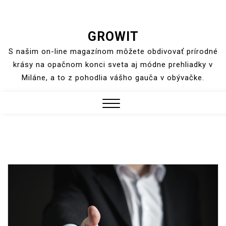
Skip
GROWIT
to
S našim on-line magazínom môžete obdivovať prírodné
content
krásy na opačnom konci sveta aj módne prehliadky v
Miláne, a to z pohodlia vášho gauča v obývačke.
Close
Menu