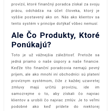
provízií, ktoré finančný poradca získal za svoju
prácu, odchádza na účet človeka, ktorý je
vyššie postavený ako on. Nás ako klientov sa
tento systém v princípe dotýkať vôbec nemusí.
Ale Čo Produkty, Ktoré
Ponúkajú?
Toto je už vážnejšia záležitosť. Pretože sa
jedná priamo o naše úspory a naše financie.
Keďže títo finanční poradcovia nemajú pevný
príjem, ale ako mnohí iní obchodníci sú platení
províznym systémom, čiže z každej uzavretej
zmluvy majú určitú províziu, ide im
samozrejme o to, aby získali čo najviac
klientov a urobili čo najviac zmlúv. Je to veľmi
podobné ako keď prídete do niektorej