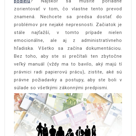
podielu
? Najskôr sa musíte poriadne
zorientovať v tom, čo vlastne tento prevod
znamená. Nechcete sa predsa dostať do
problémov pre nejaké nepresnosti. Začiatok je
stále najťažší, v tomto prípade nielen
emocionálne, ale aj z administratívneho
hľadiska. Všetko sa začína dokumentáciou.
Bez toho, aby ste si prečítali ten zbytočne
veľký manuál (vždy ma to bavilo, aký majú tí
právnici radi papierovú prácu), zistite, aké sú
právne požiadavky a postupy, aby ste boli v
súlade so všetkými zákonnými predpismi.