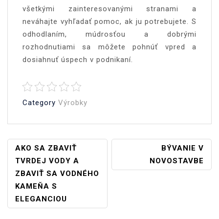
všetkými zainteresovanými stranami a
neváhajte vyhľadať pomoc, ak ju potrebujete. S
odhodlaním, múdrosťou a dobrými
rozhodnutiami sa môžete pohnúť vpred a
dosiahnuť úspech v podnikaní.
Category
Výrobky
Navigace
AKO SA ZBAVIŤ
BÝVANIE V
TVRDEJ VODY A
NOVOSTAVBE
Pro
ZBAVIŤ SA VODNÉHO
Příspěvek
KAMEŇA S
ELEGANCIOU