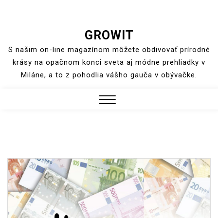
Skip
GROWIT
to
S našim on-line magazínom môžete obdivovať prírodné
content
krásy na opačnom konci sveta aj módne prehliadky v
Miláne, a to z pohodlia vášho gauča v obývačke.
Close
Menu