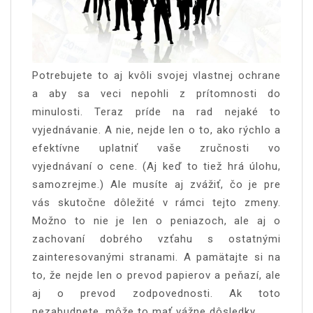
Potrebujete to aj kvôli svojej vlastnej ochrane
a aby sa veci nepohli z prítomnosti do
minulosti. Teraz príde na rad nejaké to
vyjednávanie. A nie, nejde len o to, ako rýchlo a
efektívne uplatniť vaše zručnosti vo
vyjednávaní o cene. (Aj keď to tiež hrá úlohu,
samozrejme.) Ale musíte aj zvážiť, čo je pre
vás skutočne dôležité v rámci tejto zmeny.
Možno to nie je len o peniazoch, ale aj o
zachovaní dobrého vzťahu s ostatnými
zainteresovanými stranami. A pamätajte si na
to, že nejde len o prevod papierov a peňazí, ale
aj o prevod zodpovednosti. Ak toto
nezabudnete, môže to mať vážne dôsledky.