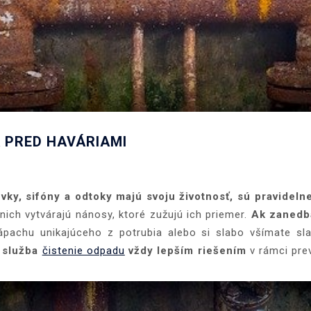
 PRED HAVÁRIAMI
levky, sifóny a odtoky majú svoju životnosť, sú pravidel
nich vytvárajú nánosy, ktoré zužujú ich priemer.
Ak zanedbá
 zápachu unikajúceho z potrubia alebo si slabo všímate s
 služba
čistenie odpadu
vždy lepším riešením
v rámci pre