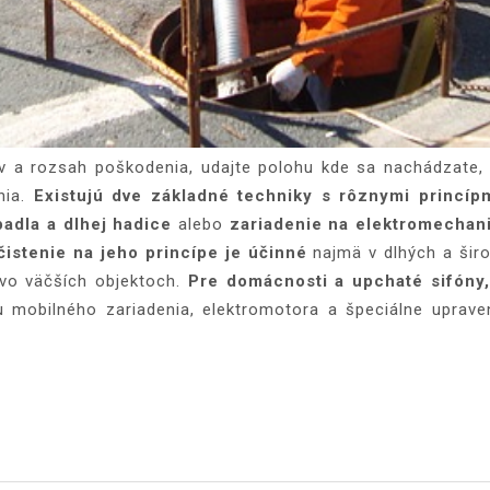
v a rozsah poškodenia, udajte polohu kde sa nachádzate, 
nia.
Existujú dve základné techniky s rôznymi princíp
adla a dlhej hadice
alebo
zariadenie na elektromechan
čistenie na jeho princípe je účinné
najmä v dlhých a širo
vo väčších objektoch.
Pre domácnosti a upchaté sifóny,
obilného zariadenia, elektromotora a špeciálne upravený