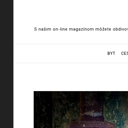
Skip
to
S našim on-line magazínom môžete obdivova
content
BYT
CE