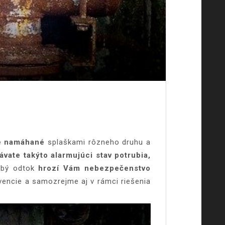
ne namáhané
splaškami rôzneho druhu a
vate takýto alarmujúci stav potrubia,
labý odtok
hrozí Vám nebezpečenstvo
vencie a samozrejme aj v rámci riešenia