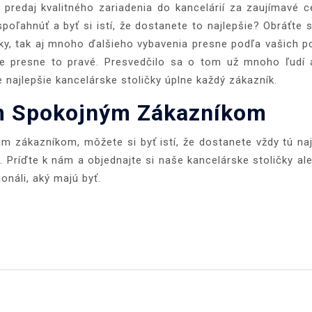
a predaj kvalitného zariadenia do kancelárií za zaujímavé c
oľahnúť a byť si istí, že dostanete to najlepšie? Obráťte 
ky, tak aj mnoho ďalšieho vybavenia presne podľa vašich po
te presne to pravé. Presvedčilo sa o tom už mnoho ľudí
e najlepšie kancelárske stoličky úplne každý zákazník.
im Spokojným Zákazníkom
im zákazníkom, môžete si byť istí, že dostanete vždy tú na
. Príďte k nám a objednajte si naše kancelárske stoličky al
onáli, aký majú byť.