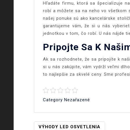
Hľadáte firmu, ktorá sa špecializuje n
robí a môžete sa na neho vo všetkom sp
našej ponuke sú ako kancelárske stolič
garantujeme vám, že si u nás vyberie
jednotkou v tom, čo robí. U nás nájde ti
Pripojte Sa K Naš
Ak sa rozhodnete, že sa pripojíte k naš
si u nás zakúpite, vám vydrží veľmi dlho
to najlepšie za skvelé ceny. Sme profesi
Category Nezařazené
Navigace
VÝHODY LED OSVETLENIA