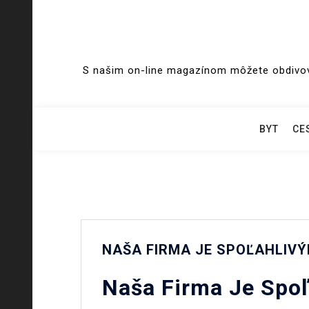
Skip
to
S našim on-line magazínom môžete obdivova
content
BYT
CE
NAŠA FIRMA JE SPOĽAHLIV
Naša Firma Je Spoľ