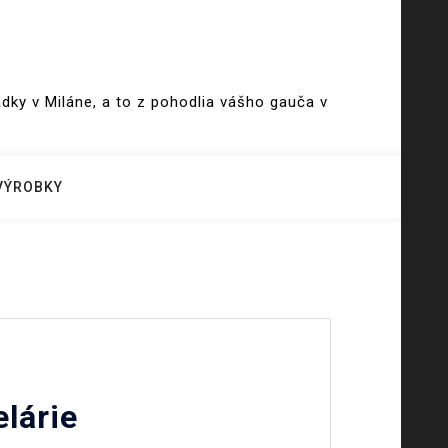
ky v Miláne, a to z pohodlia vášho gauča v
VÝROBKY
lárie