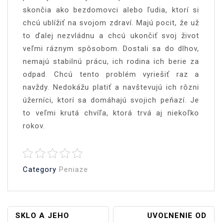
skončia ako bezdomovci alebo ľudia, ktorí si
chcú ublížiť na svojom zdraví. Majú pocit, že už
to ďalej nezvládnu a chcú ukončiť svoj život
veľmi ráznym spôsobom. Dostali sa do dlhov,
nemajú stabilnú prácu, ich rodina ich berie za
odpad. Chcú tento problém vyriešiť raz a
navždy. Nedokážu platiť a navštevujú ich rôzni
úžerníci, ktorí sa domáhajú svojich peňazí. Je
to veľmi krutá chvíľa, ktorá trvá aj niekoľko
rokov.
Category
Peniaze
Navigace
SKLO A JEHO
UVOĽNENIE OD