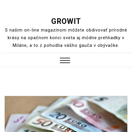
Skip
GROWIT
to
S našim on-line magazínom môžete obdivovať prírodné
content
krásy na opačnom konci sveta aj módne prehliadky v
Miláne, a to z pohodlia vášho gauča v obývačke.
Close
Menu