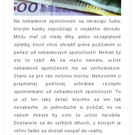
Na nebankové spoločnosti sa obracajú ľudia,
ktorým banky nepožičajú z nejakého dôvodu.
Môžu mať už vtedy dlhy, alebo nezaplatené
splátky, ktoré chcú uhradiť práve požičaním si
peňazí od nebankových spoločností. Nemali by
ste to robiť. Ak na niečo nemáte, určite
nebankové spoločnosti nie sú východiskom.
Stanú sa pre vás nočnou morou. Nehovorím o
preplnenej poštovej schránke rôznymi
upomienkami od nebankových spoločnosti. To
je už len taký detail, ktorého sa len tak
nezabavíte. Je jednoduché si požičať, no na
vašom mieste by som to určite nerobila.
Dostanete sa do veľkých dlhoch, z ktorých je
veľmi ťažké sa dostať naspäť do reality.