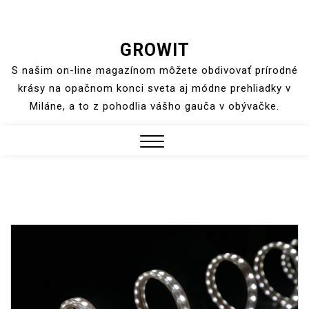
Skip
GROWIT
to
S našim on-line magazínom môžete obdivovať prírodné
content
krásy na opačnom konci sveta aj módne prehliadky v
Miláne, a to z pohodlia vášho gauča v obývačke.
Close
Menu