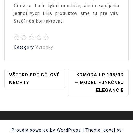
Či už sa bude týkať montáže, alebo zapájania
jednotlivých LED, produktov sme tu pre vás.
Stačí nás kontaktovať.
Category
Výrobky
Navigace
VŠETKO PRE GÉLOVÉ
KOMODA LP 135/3D
NECHTY
– MODEL FUNKČNEJ
Pro
ELEGANCIE
Příspěvek
Proudly powered by WordPress
|
Theme: doyel by