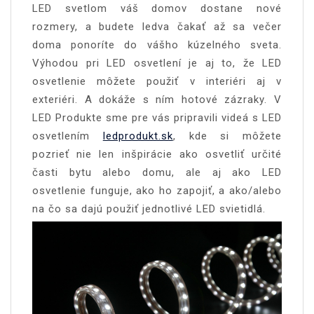
LED svetlom váš domov dostane nové
rozmery, a budete ledva čakať až sa večer
doma ponoríte do vášho kúzelného sveta.
Výhodou pri LED osvetlení je aj to, že LED
osvetlenie môžete použiť v interiéri aj v
exteriéri. A dokáže s ním hotové zázraky. V
LED Produkte sme pre vás pripravili videá s LED
osvetlením
ledprodukt.sk
, kde si môžete
pozrieť nie len inšpirácie ako osvetliť určité
časti bytu alebo domu, ale aj ako LED
osvetlenie funguje, ako ho zapojiť, a ako/alebo
na čo sa dajú použiť jednotlivé LED svietidlá.