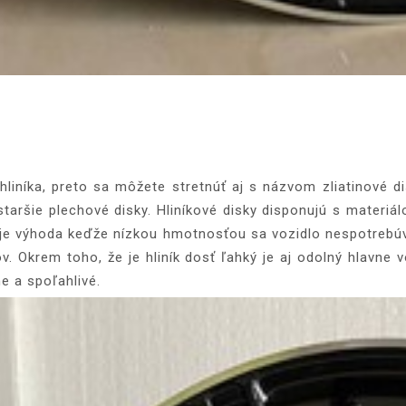
 hliníka, preto sa môžete stretnúť aj s názvom zliatinové d
staršie plechové disky. Hliníkové disky disponujú s materiál
 je výhoda keďže nízkou hmotnosťou sa vozidlo nespotrebúva
ov. Okrem toho, že je hliník dosť ľahký je aj odolný hlavne 
e a spoľahlivé.