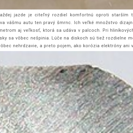
ždej jazde je citeľný rozdiel komfortnú oproti starším 
dáva vášmu autu ten pravý šmrnc. Ich veľké množstvo dizajn
metrom aj veľkosť, ktorá sa udáva v palcoch. Pri hliníkový
ý.Disky sa vôbec nešpinia. Lúče na diskoch sú tiež rozdielne m
ý vôbec nehrdzavie, a preto pojem, ako korózia elektróny ani