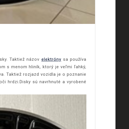
isky. Taktiež názov
elektróny
sa používa
om s menom hliník, ktorý je veľmi ľahký,
. Taktiež rozjazd vozidla je o poznanie
voči hrdzi.Disky sú navrhnuté a vyrobené