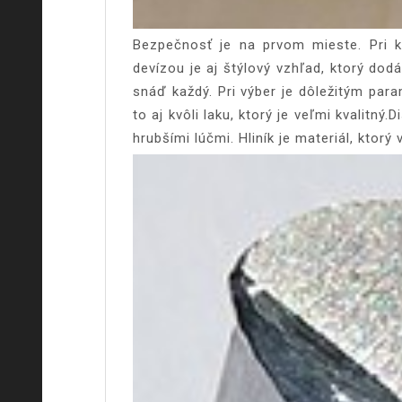
Bezpečnosť je na prvom mieste. Pri ka
devízou je aj štýlový vzhľad, ktorý do
snáď každý. Pri výber je dôležitým para
to aj kvôli laku, ktorý je veľmi kvalitn
hrubšími lúčmi.
Hliník je materiál, ktor