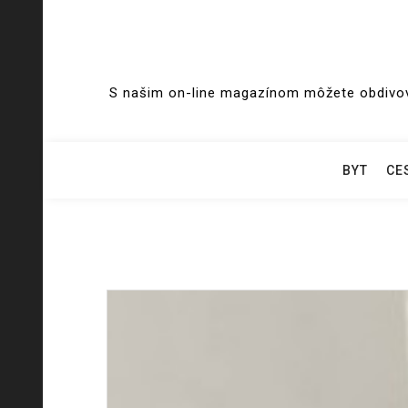
Skip
to
S našim on-line magazínom môžete obdivova
content
BYT
CE