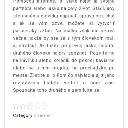
Pomocou internetu si viete nájsť aj svojho
partnera alebo lásku na celý život. Stačí, aby
ste danému človeku napísali správu cez chat
a ak sa vám ozve, môžete si vytvoriť
partnerský vzťah. Na diaľku však nič netrvá
večne, takže by ste sa s tým človekom mali
aj stretnúť. Ak túžite po pravej láske, musíte
druhého človeka najprv spoznať. Pozvite ho
na kávičku alebo koláčik do peknej kaviarne
alebo sa s ním prejdite na prechádzke po
meste. Zistite si o ňom čo najviac a aj z jeho
rozprávania budete vedieť o ňom viac.
Spoznajte toho druhého a zamilujte sa.
Category
Internet