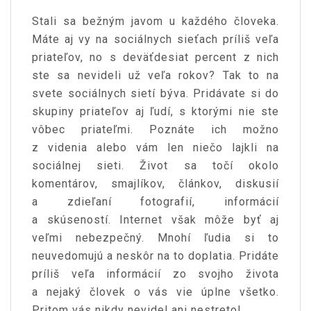
Stali sa bežným javom u každého človeka.
Máte aj vy na sociálnych sieťach príliš veľa
priateľov, no s deväťdesiat percent z nich
ste sa nevideli už veľa rokov? Tak to na
svete sociálnych sietí býva. Pridávate si do
skupiny priateľov aj ľudí, s ktorými nie ste
vôbec priateľmi. Poznáte ich možno
z videnia alebo vám len niečo lajkli na
sociálnej sieti. Život sa točí okolo
komentárov, smajlíkov, článkov, diskusií
a zdieľaní fotografií, informácií
a skúseností. Internet však môže byť aj
veľmi nebezpečný. Mnohí ľudia si to
neuvedomujú a neskôr na to doplatia. Pridáte
príliš veľa informácií zo svojho života
a nejaký človek o vás vie úplne všetko.
Pritom vás nikdy nevidel ani nestretol.