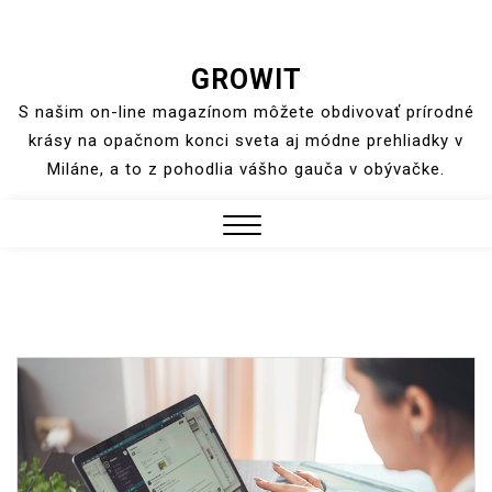
Skip
GROWIT
to
S našim on-line magazínom môžete obdivovať prírodné
content
krásy na opačnom konci sveta aj módne prehliadky v
Miláne, a to z pohodlia vášho gauča v obývačke.
Close
Menu